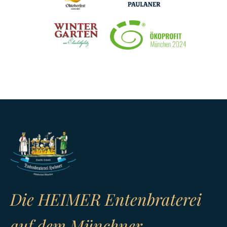
Die HEIMER Entenbraterei
auf dem Münchner